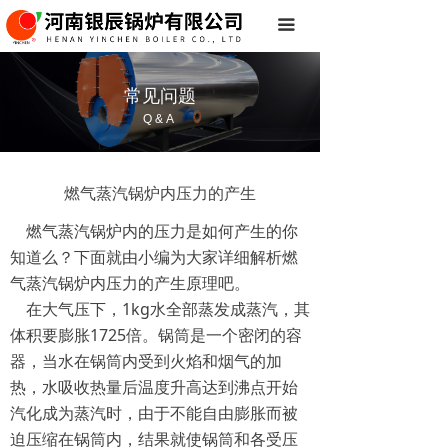
首页
끀
关于我们
常见问题
产品系列
Q&A
常见问题
燃气蒸汽锅炉内压力的产生
联系我们
燃气蒸汽锅炉内的压力是如何产生的你
知道么？下面就由小编为大家详细解析燃
气蒸汽锅炉内压力的产生原理吧。
在大气压下，1kg水全部蒸发成蒸汽，其
体积要膨胀1725倍。锅筒是一个密闭的容
器，当水在锅筒内受到火焰和烟气的加
热，水吸收热量后温度升高达到沸点开始
汽化成为蒸汽时，由于不能自由膨胀而被
迫压缩在锅筒内，结果就使锅筒和各受压