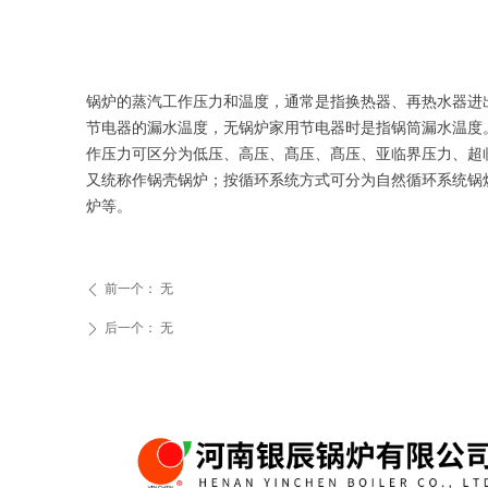
锅炉的蒸汽工作压力和温度，通常是指换热器、再热水器进
节电器的漏水温度，无锅炉家用节电器时是指锅筒漏水温度
作压力可区分为低压、高压、髙压、髙压、亚临界压力、超
又统称作锅壳锅炉；按循环系统方式可分为自然循环系统锅
炉等。
前一个：
无
ꄴ
后一个：
无
ꄲ