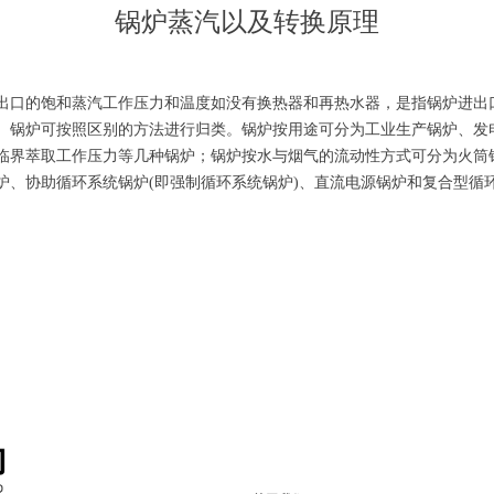
锅炉蒸汽以及转换原理
出口的饱和蒸汽工作压力和温度如没有换热器和再热水器，是指锅炉进出
。锅炉可按照区别的方法进行归类。锅炉按用途可分为工业生产锅炉、发
临界萃取工作压力等几种锅炉；锅炉按水与烟气的流动性方式可分为火筒
炉、协助循环系统锅炉(即强制循环系统锅炉)、直流电源锅炉和复合型循