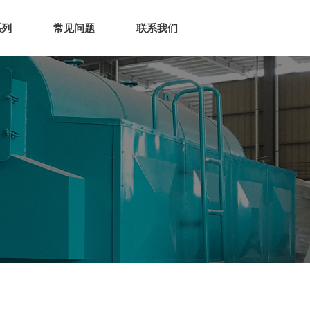
系列
常见问题
联系我们