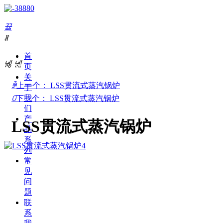
끀
ꁲ
产品系列
首
넳
넲
页
PRODUCT SERIES
关
ꄴ
上一个：
LSS贯流式蒸汽锅炉
于
我
ꄲ
下一个：
LSS贯流式蒸汽锅炉
们
产
LSS贯流式蒸汽锅炉
品
系
列
常
见
问
题
联
系